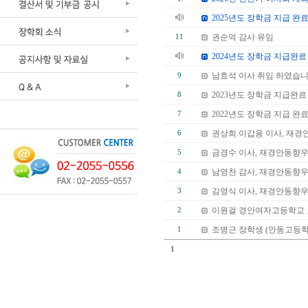
2025년도 장학금 지급 완
권순억 감사 유임
11
2024년도 장학금 지급완료
남효석 이사 취임 하였습니
9
2023년도 장학금 지급완료
8
2022년도 장학금 지급 완
7
권상희.이갑용 이사, 재경
6
금경수 이사, 재경안동향
5
남영찬 감사, 재경안동향우
4
김영식 이사, 재경안동향우
3
이원걸 경안여자고등학교 
2
조병근 장학생 (안동고등학
1
1