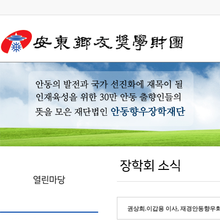
권상희.이갑용 이사, 재경안동향우회