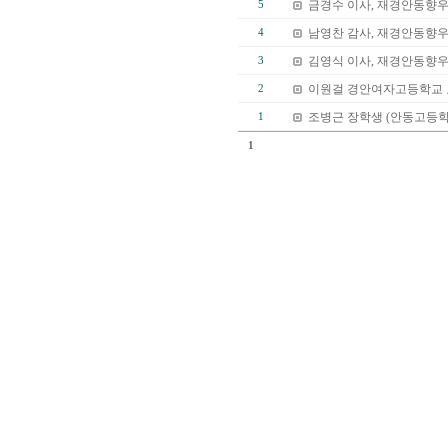
금경수 이사, 재경안동향
5
남영찬 감사, 재경안동향우
4
김영식 이사, 재경안동향우
3
이원걸 경안여자고등학교 
2
조병근 장학생 (안동고등학
1
1