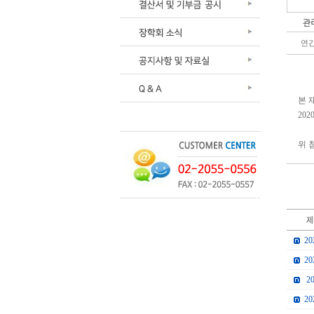
관
연간
본 
20
위 
2
2
2
2